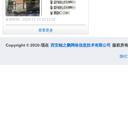
发布时间：2024-11-27 10:13:20
查看更多
【经验分享】已解锁BL的手机进9008模式
高通9008模式全称"Qualcomm HS-USB
Copyright © 2010-现在
西安鲲之鹏网络信息技术有限公司
版权所
QDLoader 9008"，它相对于recovery、fastboot
和Android系统是独立的。即深刷模式，也叫
陕IC
EDL，号称"救砖神奇"。
对于已解锁BL的手机，进入9008相对比较简单，
以小米Mi6X为例：
1. 先确定手机是否解锁BL了。已解锁BL的手机，
刚开机的时候会有"Unlocked"字样，如附图1所
示。
2. 长按“音量减键 + 开机键”进入fastboot。
3. 执行fastboot oem edl，即可进入9008模式，
进入成功后设备管理器COM端口里可以看
到"Qualcomm HS-USB QDLoader 9008"。如附
图2、3所示。