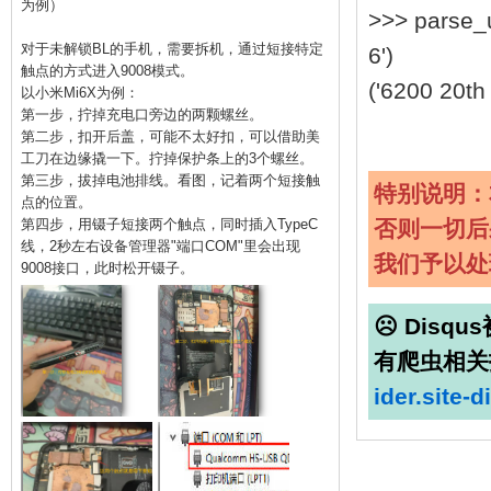
为例）
>>> parse_
对于未解锁BL的手机，需要拆机，通过短接特定
6')
触点的方式进入9008模式。
('6200 20th 
以小米Mi6X为例：
第一步，拧掉充电口旁边的两颗螺丝。
第二步，扣开后盖，可能不太好扣，可以借助美
工刀在边缘撬一下。拧掉保护条上的3个螺丝。
第三步，拔掉电池排线。看图，记着两个短接触
特别说明：
点的位置。
第四步，用镊子短接两个触点，同时插入TypeC
否则一切后
线，2秒左右设备管理器"端口COM"里会出现
我们予以处
9008接口，此时松开镊子。
☹ Disq
有爬虫相关
ider.site-