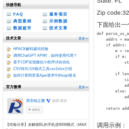
State: FL
快捷导航
Zip code:3
FAQ
服务项目
典型案例
示例数据
下面给出一
数据超市
技术文章
def parse_us_a
技术文章
更多>>
    addrs = ma
    if addrs:

HPACK解码避坑经验
        m = re
调用ChatGPT API时，如何使用代理？
        if m:

基于CDP实现微信小程序UI自动化
            st
CSV转XLSX格式工具csv2xlsx介绍
        if len
如何计算阿里系Ajax请求中的sign签名
            ci
            ad
官方微博
更多>>
        else:

            ad
西安鲲之鹏
陕西 西安
加关注
调用示例：
【经验分享】未解锁BL的手机进9008模式（Mi6X