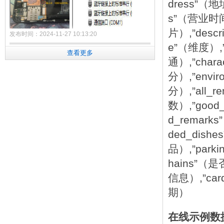
dress”（地
s”（营业时间）
片）,”descr
发布时间：2024-11-27 10:13:20
e”（维度）,”l
查看更多
【经验分享】已解锁BL的手机进9008模式
通）,”chara
分）,”envir
高通9008模式全称"Qualcomm HS-USB
QDLoader 9008"，它相对于recovery、fastboot
分）,”all_
和Android系统是独立的。即深刷模式，也叫
数）,”good
EDL，号称"救砖神奇"。
d_remark
对于已解锁BL的手机，进入9008相对比较简单，
ded_dish
以小米Mi6X为例：
品）,”park
1. 先确定手机是否解锁BL了。已解锁BL的手机，
刚开机的时候会有"Unlocked"字样，如附图1所
hains”（
示。
信息）,”car
2. 长按“音量减键 + 开机键”进入fastboot。
3. 执行fastboot oem edl，即可进入9008模式，
期）
进入成功后设备管理器COM端口里可以看
到"Qualcomm HS-USB QDLoader 9008"。如附
在线示例数
图2、3所示。