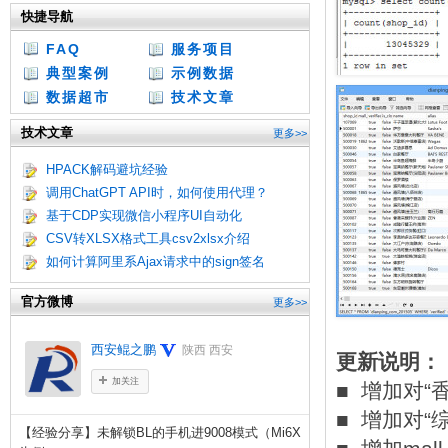
快捷导航
FAQ
服务项目
典型案例
示例数据
数据超市
技术文章
技术文章
更多>>
HPACK解码避坑经验
调用ChatGPT API时，如何使用代理？
基于CDP实现微信小程序UI自动化
CSV转XLSX格式工具csv2xlsx介绍
如何计算阿里系Ajax请求中的sign签名
官方微博
更多>>
西安鲲之鹏
陕西 西安
更新说明：
加关注
■ 增加对“
■ 增加对
【经验分享】未解锁BL的手机进9008模式（Mi6X