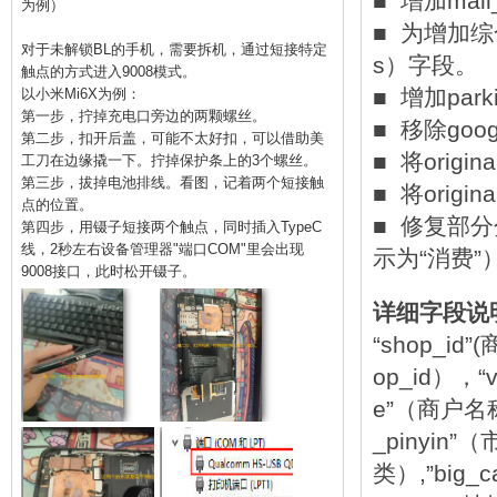
■ 增加ma
为例）
■ 为增加综合
对于未解锁BL的手机，需要拆机，通过短接特定
s）字段。
触点的方式进入9008模式。
■ 增加pa
以小米Mi6X为例：
第一步，拧掉充电口旁边的两颗螺丝。
■ 移除googl
第二步，扣开后盖，可能不太好扣，可以借助美
■ 将origina
工刀在边缘撬一下。拧掉保护条上的3个螺丝。
第三步，拔掉电池排线。看图，记着两个短接触
■ 将origin
点的位置。
■ 修复部分
第四步，用镊子短接两个触点，同时插入TypeC
线，2秒左右设备管理器"端口COM"里会出现
示为“消费”
9008接口，此时松开镊子。
详细字段说
“shop_i
op_id），“
e”（商户名称）,
_pinyin”（
类）,”big_ca