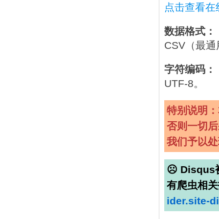
点击查看在
数据格式：
CSV（最通
字符编码：
UTF-8。
特别说明：
否则一切后
发布时间：2024-11-26 12:53:03
我们予以处
【经验分享】
com.android.org.conscrypt.TrustManagerImpl证
☹ Disq
书固定检测绕过示例
有爬虫相关
某APP使用通用的sslunpinning脚本后仍然抓不到
包：
ider.site-
（1）分析logcat日志，发现
com.android.org.conscrypt.TrustManagerImpl类