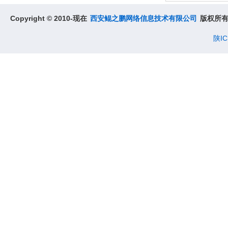
相关代码抛出
Copyright © 2010-现在
西安鲲之鹏网络信息技术有限公司
版权所
java.security.cert.CertificateException异常，如
图1所示。
陕IC
（2）hook 类
com.android.org.conscrypt.TrustManagerImpl的
checkTrusted和checkServerTrusted方法，返回
空列表，成功抓到包。
日志线索寻找关键词：CertificateException、
CertificateExpiredExceptio、
SSLHandshakeException
发布时间：2024-10-24 15:36:45
【经验分享】如何获取安卓手机上已安装APP的
安装包(.apk)文件？